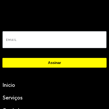
Erro:
Formulário de contato não encontrado.
Email
Assinar
Inicio
Serviços