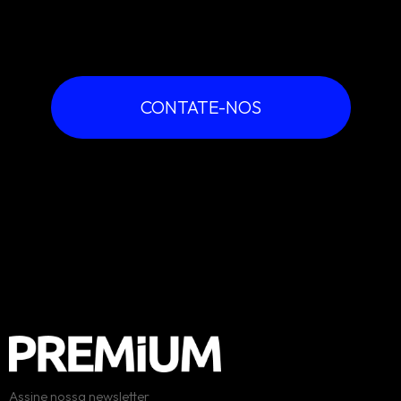
Ínicio
Acreditamos na criação em termos de experiência do usuário e
funcionalidade.
Blog
Serviços
CONTATE-NOS
Contato
Trabalhe conosco
Assine nossa newsletter