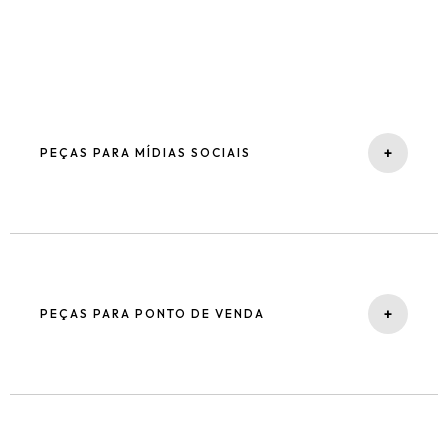
+
PEÇAS PARA MÍDIAS SOCIAIS
+
PEÇAS PARA PONTO DE VENDA
Displays promocionais:
totem, wobblers, stoppers, faixas de
gôndola