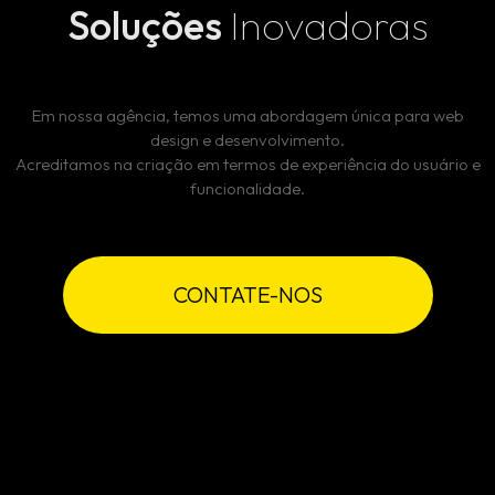
Blog
Soluções
Inovadoras
Serviços
Em nossa agência, temos uma abordagem única para web
Contato
design e desenvolvimento.
Acreditamos na criação em termos de experiência do usuário e
Trabalhe conosco
funcionalidade.
CONTATE-NOS