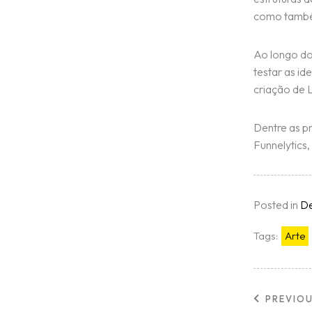
como també
Ínicio
Ao longo d
testar as id
Blog
criação de 
Dentre as p
Serviços
Funnelytics,
Contato
Posted in
De
Trabalhe conosc
Tags:
Arte
PREVIO