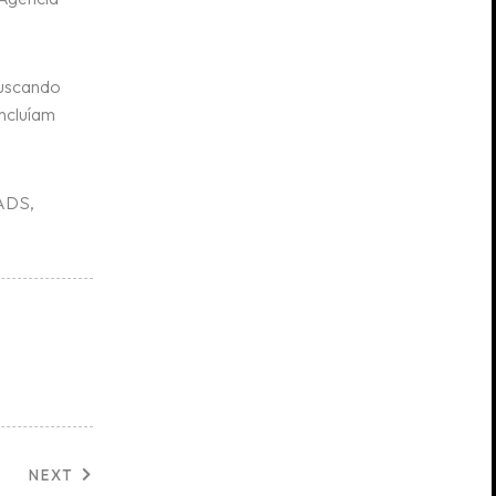
buscando
incluíam
 ADS,
NEXT