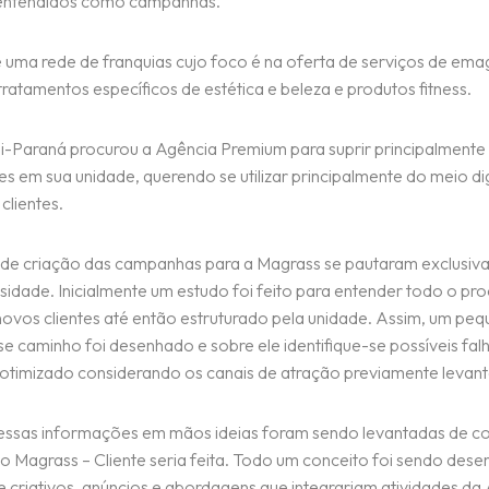
entendidos como campanhas.
 uma rede de franquias cujo foco é na oferta de serviços de ema
tratamentos específicos de estética e beleza e produtos fitness.
i-Paraná procurou a Agência Premium para suprir principalmente o
es em sua unidade, querendo se utilizar principalmente do meio dig
clientes.
de criação das campanhas para a Magrass se pautaram exclusiv
sidade. Inicialmente um estudo foi feito para entender todo o pr
novos clientes até então estruturado pela unidade. Assim, um pe
 caminho foi desenhado e sobre ele identifique-se possíveis fal
 otimizado considerando os canais de atração previamente levan
ssas informações em mãos ideias foram sendo levantadas de c
 Magrass – Cliente seria feita. Todo um conceito foi sendo des
e criativos, anúncios e abordagens que integrariam atividades da