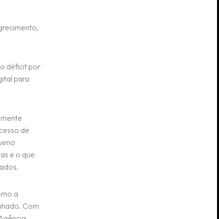
grecimento,
 déficit por
ital para
amente
ocesso de
queno
has e o que
tados.
omo a
enhado. Com
 Agência