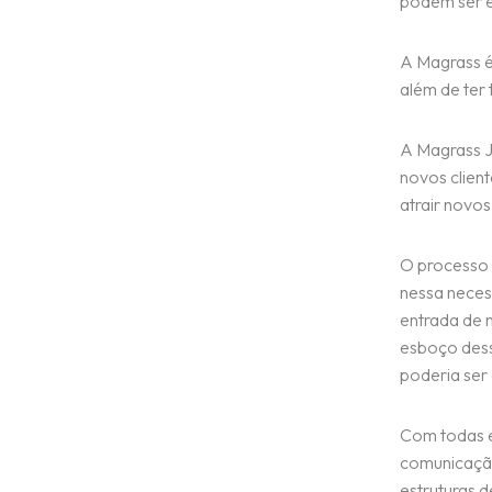
podem ser 
A Magrass é
além de ter 
A Magrass J
novos client
atrair novos 
O processo 
nessa neces
entrada de 
esboço desse
poderia ser
Com todas e
comunicação
estruturas d