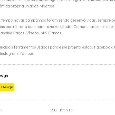
m da própria unidade Magrass.
o tempo novas campanhas foram sendo desenvolvidas, sempre 
eias para filtrar o que mais trazia resultado. Campanhas essas que 
Landing Pages, Vídeos, Mini Games.
rincipais ferramentas usadas para esse projeto estão: Facebook
 Instagram, Youtube.
sign
o
Design
US
ALL POSTS